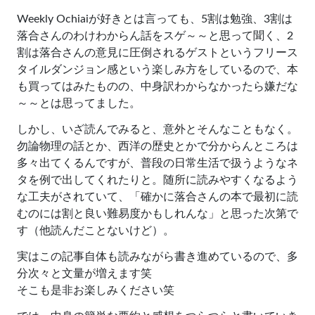
Weekly Ochiaiが好きとは言っても、5割は勉強、3割は
落合さんのわけわからん話をスゲ～～と思って聞く、2
割は落合さんの意見に圧倒されるゲストというフリース
タイルダンジョン感という楽しみ方をしているので、本
も買ってはみたものの、中身訳わからなかったら嫌だな
～～とは思ってました。
しかし、いざ読んでみると、意外とそんなこともなく。
勿論物理の話とか、西洋の歴史とかで分からんところは
多々出てくるんですが、普段の日常生活で扱うようなネ
タを例で出してくれたりと。随所に読みやすくなるよう
な工夫がされていて、「確かに落合さんの本で最初に読
むのには割と良い難易度かもしれんな」と思った次第で
す（他読んだことないけど）。
実はこの記事自体も読みながら書き進めているので、多
分次々と文量が増えます笑
そこも是非お楽しみください笑