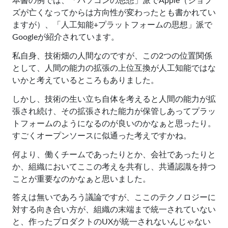
本書の例では、「パソコンの思想」派でApple（ジョブ
ズが亡くなってからは方向性が変わったとも書かれてい
ますが）、「人工知能+プラットフォームの思想」派で
Googleが紹介されています。
私自身、技術畑の人間なのですが、この2つの位置関係
として、人間の能力の拡張の上位互換が人工知能ではな
いかと考えているところもありました。
しかし、技術の生い立ち自体を考えると人間の能力が拡
張され続け、その拡張された能力が保管しあってプラッ
トフォームのようになるのが良いのかなぁと思ったり。
すごくオープンソースに似通った考えですかね。
何より、働くチームであったりとか、会社であったりと
か、組織においてここの考えを共有し、共通認識を持つ
ことが重要なのかなぁと思いました。
答えは無いであろう議論ですが、ここのテクノロジーに
対する向き合い方が、組織の末端まで統一されていない
と、作ったプロダクトのUXが統一されないんじゃない